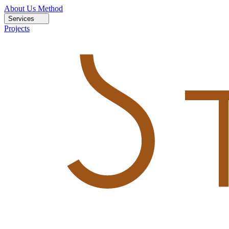
About Us
Method
Services
Projects