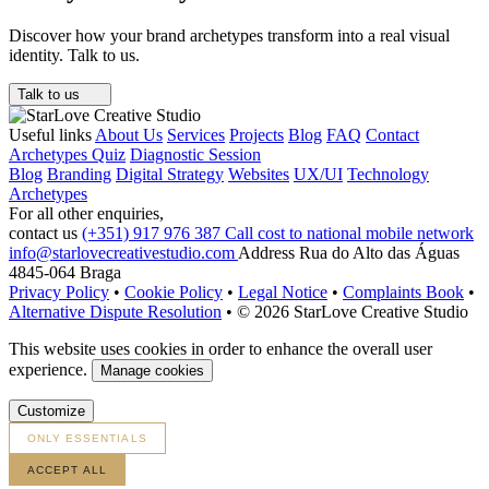
Discover how your brand archetypes transform into a real visual
identity. Talk to us.
Talk to us
Useful links
About Us
Services
Projects
Blog
FAQ
Contact
Archetypes Quiz
Diagnostic Session
Blog
Branding
Digital Strategy
Websites
UX/UI
Technology
Archetypes
For all other enquiries,
contact us
(+351) 917 976 387
Call cost to national mobile network
info@starlovecreativestudio.com
Address
Rua do Alto das Águas
4845-064 Braga
Privacy Policy
•
Cookie Policy
•
Legal Notice
•
Complaints Book
•
Alternative Dispute Resolution
•
© 2026 StarLove Creative Studio
This website uses cookies in order to enhance the overall user
experience.
Manage cookies
Customize
ONLY ESSENTIALS
ACCEPT ALL