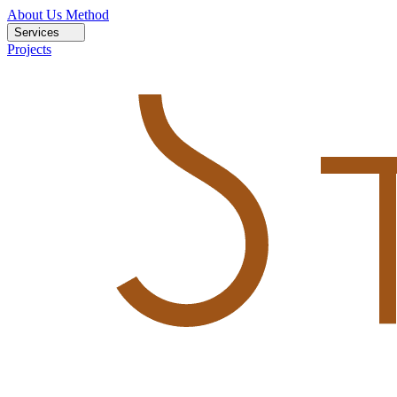
About Us
Method
Services
Projects