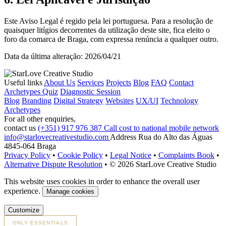
Este Aviso Legal é regido pela lei portuguesa. Para a resolução de
quaisquer litígios decorrentes da utilização deste site, fica eleito o
foro da comarca de Braga, com expressa renúncia a qualquer outro.
Data da última alteração: 2026/04/21
Useful links
About Us
Services
Projects
Blog
FAQ
Contact
Archetypes Quiz
Diagnostic Session
Blog
Branding
Digital Strategy
Websites
UX/UI
Technology
Archetypes
For all other enquiries,
contact us
(+351) 917 976 387
Call cost to national mobile network
info@starlovecreativestudio.com
Address
Rua do Alto das Águas
4845-064 Braga
Privacy Policy
•
Cookie Policy
•
Legal Notice
•
Complaints Book
•
Alternative Dispute Resolution
•
© 2026 StarLove Creative Studio
This website uses cookies in order to enhance the overall user
experience.
Manage cookies
Customize
ONLY ESSENTIALS